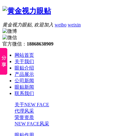
黄金视力眼贴, 欢迎加入
weibo
weixin
官方微信：
18868638909
网站首页
关于我们
眼贴介绍
产品展示
公司新闻
眼贴新闻
联系我们
关于NEW FACE
代理风采
荣誉资质
NEW FACE风采
眼贴作用