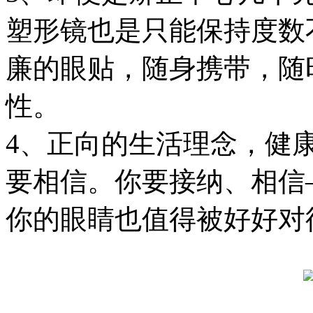
塑形镜也是只能保持度数
廉的眼贴，随身携带，随
性。
4、正向的生活理念，健
要相信。你要接纳、相信
你的眼睛也值得被好好对