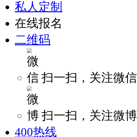
私人定制
在线报名
二维码
扫一扫，关注微信
扫一扫，关注微博
400热线