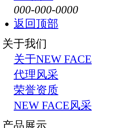
000-000-0000
返回顶部
关于我们
关于NEW FACE
代理风采
荣誉资质
NEW FACE风采
产品展示