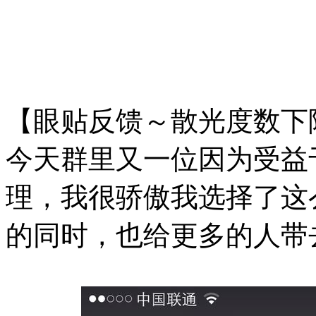
【眼贴反馈～散光度数下
今天群里又一位因为受益
理，我很骄傲我选择了这
的同时，也给更多的人带