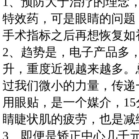
1、预防大于治疗的理念
特效药，可是眼睛的问题
手术指标之后再想恢复如
2、趋势是，电子产品多
升，重度近视越来越多。
过我们微小的力量，传递
用眼贴，是一个媒介，1
睛睫状肌的疲劳，也是减
3、即便是矫正中心几千